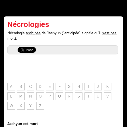
Nécrologies
Nécrologie
anticipée
de Jaehyun ("anticipée" signifie qu'il
n'est pas
mort
).
A
B
C
D
E
F
G
H
I
J
K
L
M
N
O
P
Q
R
S
T
U
V
W
X
Y
Z
Jaehyun est mort