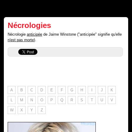
Nécrologies
Nécrologie
anticipée
de Jaime Winstone ("anticipée" signifie qu'elle
n'est pas morte
).
A
B
C
D
E
F
G
H
I
J
K
L
M
N
O
P
Q
R
S
T
U
V
W
X
Y
Z