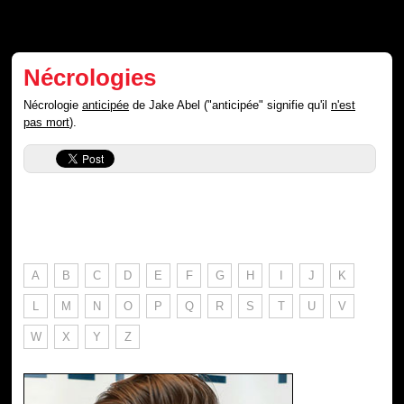
Nécrologies
Nécrologie
anticipée
de Jake Abel ("anticipée" signifie qu'il
n'est
pas mort
).
A
B
C
D
E
F
G
H
I
J
K
L
M
N
O
P
Q
R
S
T
U
V
W
X
Y
Z