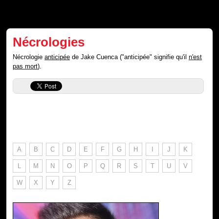
Nécrologies
Nécrologie
anticipée
de Jake Cuenca ("anticipée" signifie qu'il
n'est
pas mort
).
A
B
C
D
E
F
G
H
I
J
K
L
M
N
O
P
Q
R
S
T
U
V
W
X
Y
Z