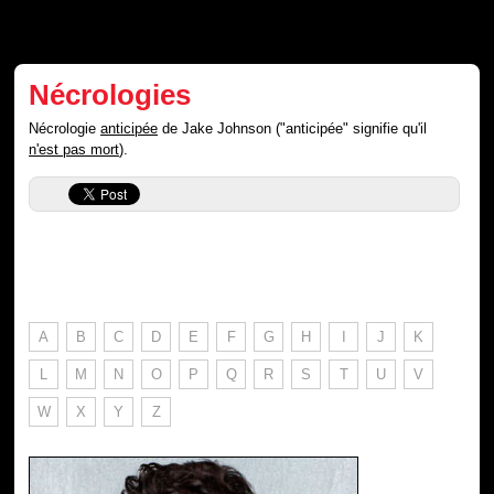
Nécrologies
Nécrologie
anticipée
de Jake Johnson ("anticipée" signifie qu'il
n'est pas mort
).
A
B
C
D
E
F
G
H
I
J
K
L
M
N
O
P
Q
R
S
T
U
V
W
X
Y
Z