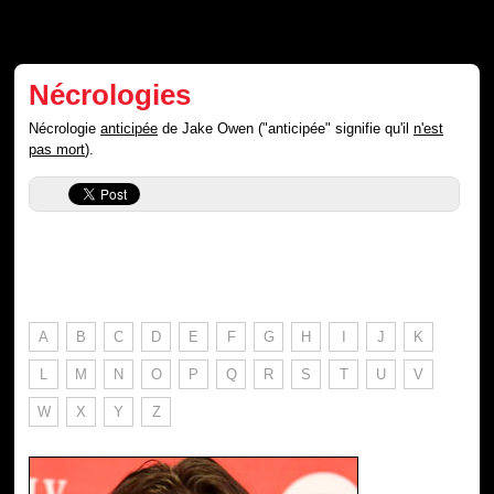
Nécrologies
Nécrologie
anticipée
de Jake Owen ("anticipée" signifie qu'il
n'est
pas mort
).
A
B
C
D
E
F
G
H
I
J
K
L
M
N
O
P
Q
R
S
T
U
V
W
X
Y
Z