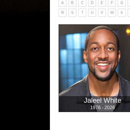
A
B
C
D
E
F
G
R
S
T
U
V
W
X
Jaleel White
1976 - 2026