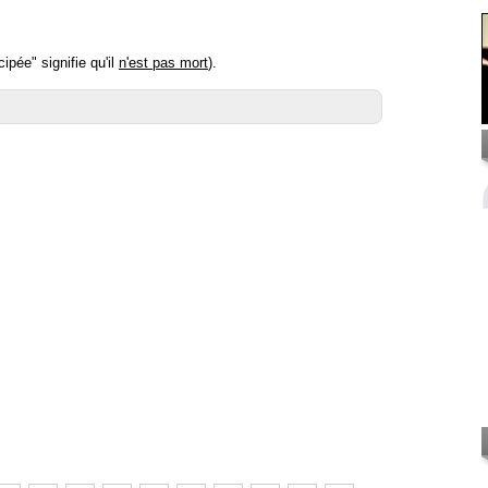
ipée" signifie qu'il
n'est pas mort
).