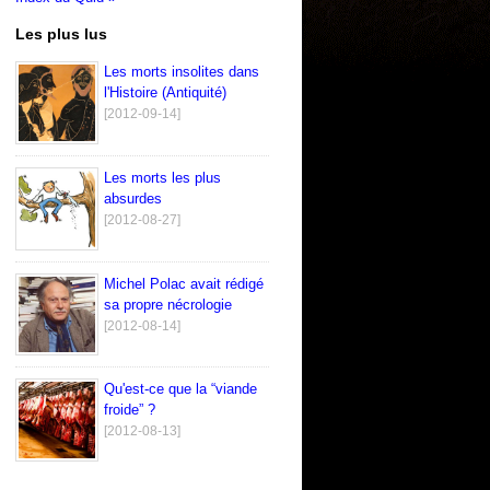
Les plus lus
Les morts insolites dans
l'Histoire (Antiquité)
[2012-09-14]
Les morts les plus
absurdes
[2012-08-27]
Michel Polac avait rédigé
sa propre nécrologie
[2012-08-14]
Qu'est-ce que la “viande
froide” ?
[2012-08-13]