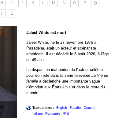
H
I
J
K
L
M
N
O
P
Q
Y
Z
Jaleel White est mort
Jaleel White, né le 27 novembre 1976 à
Pasadena, était un acteur et scénariste
américain. Il est décédé le 8 août 2026, à l'âge
de 49 ans.
La disparition inattendue de l'acteur célèbre
pour son rôle dans la série télévisée
La Vie de
famille
a déclenché une importante vague
d'émotion aux États-Unis et dans le reste du
monde.
Traductions :
English
Español
Deutsch
Italiano
Português
中文