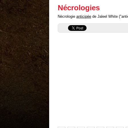
Nécrologies
Nécrologie
anticipée
de Jaleel White ("antic