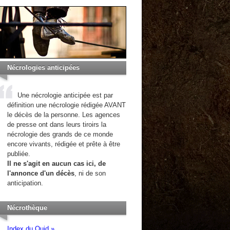
Nécrologies anticipées
Une nécrologie anticipée est par
définition une nécrologie rédigée AVANT
le décès de la personne. Les agences
de presse ont dans leurs tiroirs la
nécrologie des grands de ce monde
encore vivants, rédigée et prête à être
publiée.
Il ne s'agit en aucun cas ici, de
l'annonce d'un décès
, ni de son
anticipation.
Nécrothèque
Index du Quid »