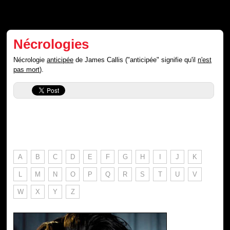
Nécrologies
Nécrologie
anticipée
de James Callis ("anticipée" signifie qu'il
n'est
pas mort
).
A
B
C
D
E
F
G
H
I
J
K
L
M
N
O
P
Q
R
S
T
U
V
W
X
Y
Z