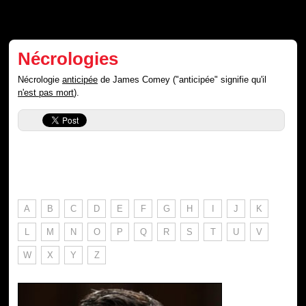
Nécrologies
Nécrologie
anticipée
de James Comey ("anticipée" signifie qu'il
n'est pas mort
).
A
B
C
D
E
F
G
H
I
J
K
L
M
N
O
P
Q
R
S
T
U
V
W
X
Y
Z