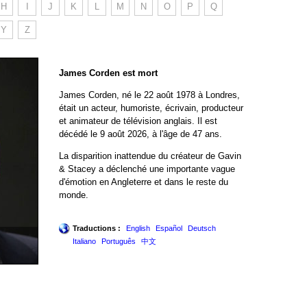
H
I
J
K
L
M
N
O
P
Q
Y
Z
James Corden est mort
James Corden, né le 22 août 1978 à Londres,
était un acteur, humoriste, écrivain, producteur
et animateur de télévision anglais. Il est
décédé le 9 août 2026, à l'âge de 47 ans.
La disparition inattendue du créateur de Gavin
& Stacey a déclenché une importante vague
d'émotion en Angleterre et dans le reste du
monde.
Traductions :
English
Español
Deutsch
Italiano
Português
中文