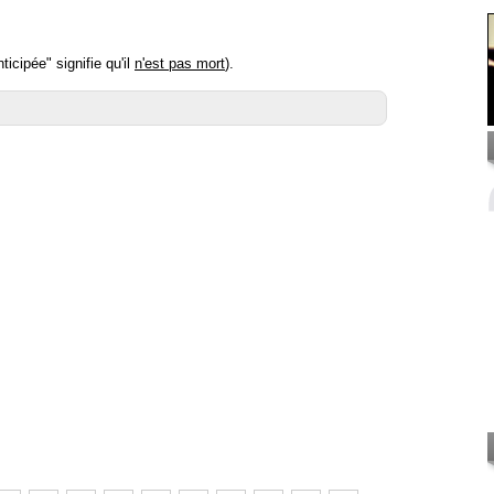
cipée" signifie qu'il
n'est pas mort
).