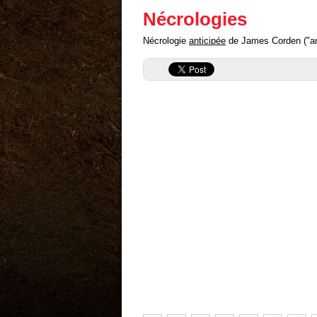
Nécrologies
Nécrologie
anticipée
de James Corden ("anti