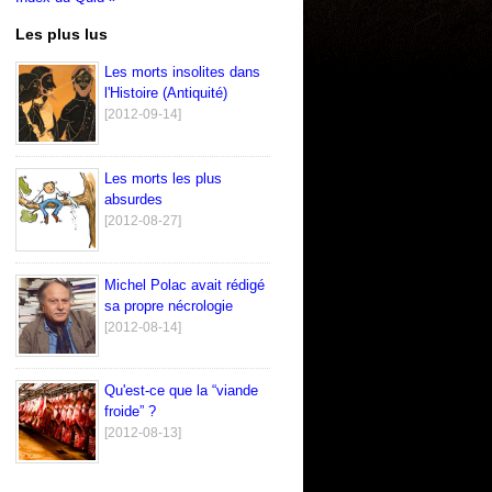
Les plus lus
Les morts insolites dans
l'Histoire (Antiquité)
[2012-09-14]
Les morts les plus
absurdes
[2012-08-27]
Michel Polac avait rédigé
sa propre nécrologie
[2012-08-14]
Qu'est-ce que la “viande
froide” ?
[2012-08-13]