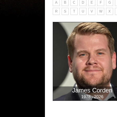
A
B
C
D
E
F
G
R
S
T
U
V
W
X
James Corden
1978 - 2026