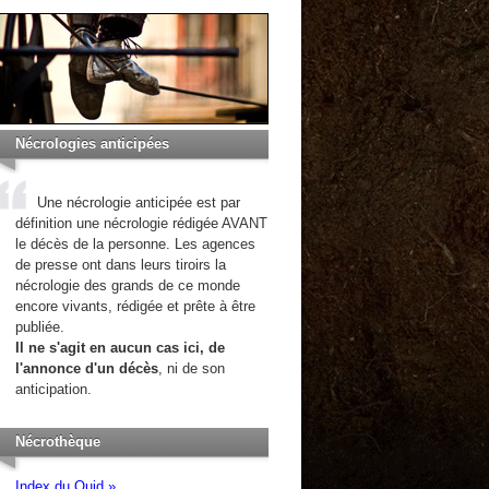
Nécrologies anticipées
Une nécrologie anticipée est par
définition une nécrologie rédigée AVANT
le décès de la personne. Les agences
de presse ont dans leurs tiroirs la
nécrologie des grands de ce monde
encore vivants, rédigée et prête à être
publiée.
Il ne s'agit en aucun cas ici, de
l'annonce d'un décès
, ni de son
anticipation.
Nécrothèque
Index du Quid »