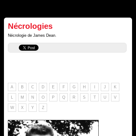
Nécrologies
Nécrologie de James Dean.
A
B
C
D
E
F
G
H
I
J
K
L
M
N
O
P
Q
R
S
T
U
V
W
X
Y
Z