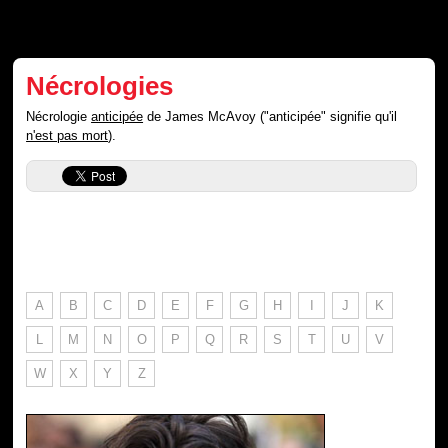
Nécrologies
Nécrologie
anticipée
de James McAvoy ("anticipée" signifie qu'il
n'est pas mort
).
A
B
C
D
E
F
G
H
I
J
K
L
M
N
O
P
Q
R
S
T
U
V
W
X
Y
Z