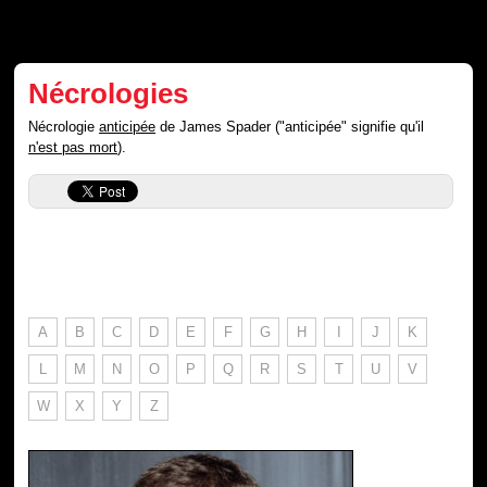
Nécrologies
Nécrologie
anticipée
de James Spader ("anticipée" signifie qu'il
n'est pas mort
).
A
B
C
D
E
F
G
H
I
J
K
L
M
N
O
P
Q
R
S
T
U
V
W
X
Y
Z