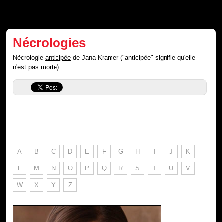
Nécrologies
Nécrologie
anticipée
de Jana Kramer ("anticipée" signifie qu'elle
n'est pas morte
).
A
B
C
D
E
F
G
H
I
J
K
L
M
N
O
P
Q
R
S
T
U
V
W
X
Y
Z