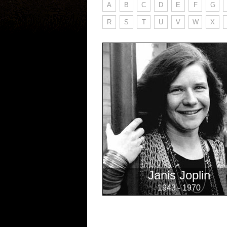
A
B
C
D
E
F
G
R
S
T
U
V
W
X
Janis Joplin
1943 - 1970