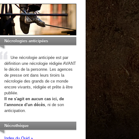
Nécrologies anticipées
Une nécrologie anticipée est par
définition une nécrologie rédigée AVANT
le décès de la personne. Les agences
de presse ont dans leurs tiroirs la
nécrologie des grands de ce monde
encore vivants, rédigée et prête à être
publiée.
Il ne s'agit en aucun cas ici, de
l'annonce d'un décès
, ni de son
anticipation.
Nécrothèque
Index du Quid »