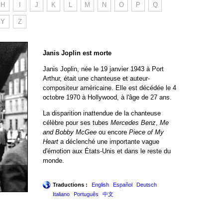
H
I
J
K
L
M
N
O
P
Q
Y
Z
Janis Joplin est morte
Janis Joplin, née le 19 janvier 1943 à Port
Arthur, était une chanteuse et auteur-
compositeur américaine. Elle est décédée le 4
octobre 1970 à Hollywood, à l'âge de 27 ans.
La disparition inattendue de la chanteuse
célèbre pour ses tubes
Mercedes Benz
,
Me
and Bobby McGee
ou encore
Piece of My
Heart
a déclenché une importante vague
d'émotion aux États-Unis et dans le reste du
monde.
Traductions :
English
Español
Deutsch
Italiano
Português
中文