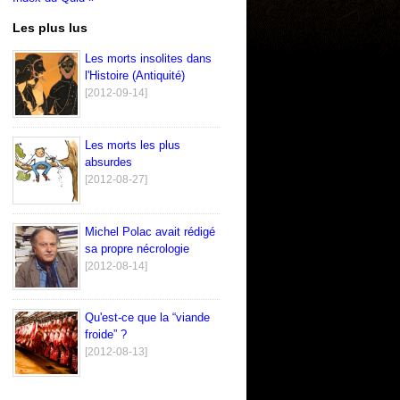
Les plus lus
Les morts insolites dans
l'Histoire (Antiquité)
[2012-09-14]
Les morts les plus
absurdes
[2012-08-27]
Michel Polac avait rédigé
sa propre nécrologie
[2012-08-14]
Qu'est-ce que la “viande
froide” ?
[2012-08-13]