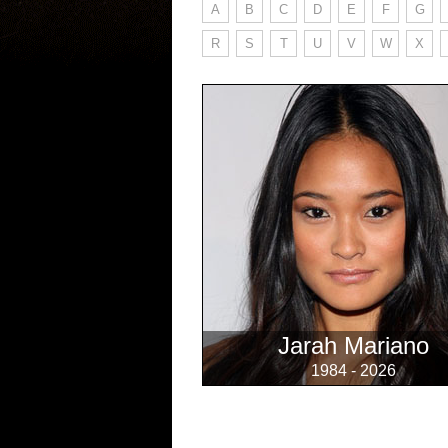
A
B
C
D
E
F
G
R
S
T
U
V
W
X
Jarah Mariano
1984 - 2026