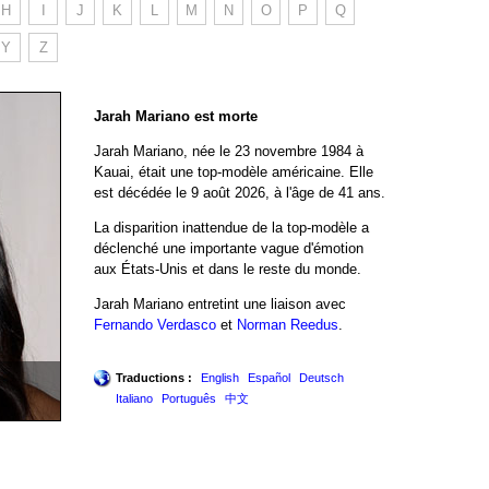
H
I
J
K
L
M
N
O
P
Q
Y
Z
Jarah Mariano est morte
Jarah Mariano, née le 23 novembre 1984 à
Kauai, était une top-modèle américaine. Elle
est décédée le 9 août 2026, à l'âge de 41 ans.
La disparition inattendue de la top-modèle a
déclenché une importante vague d'émotion
aux États-Unis et dans le reste du monde.
Jarah Mariano entretint une liaison avec
Fernando Verdasco
et
Norman Reedus
.
Traductions :
English
Español
Deutsch
Italiano
Português
中文