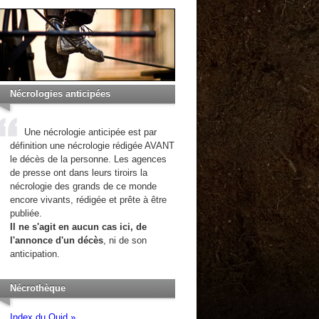
Nécrologies anticipées
Une nécrologie anticipée est par
définition une nécrologie rédigée AVANT
le décès de la personne. Les agences
de presse ont dans leurs tiroirs la
nécrologie des grands de ce monde
encore vivants, rédigée et prête à être
publiée.
Il ne s'agit en aucun cas ici, de
l'annonce d'un décès
, ni de son
anticipation.
Nécrothèque
Index du Quid »