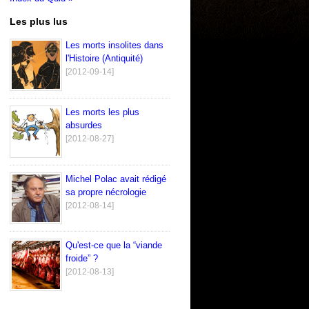
Les plus lus
Les morts insolites dans
l'Histoire (Antiquité)
[2012-09-14]
Les morts les plus
absurdes
[2012-08-27]
Michel Polac avait rédigé
sa propre nécrologie
[2012-08-14]
Qu'est-ce que la “viande
froide” ?
[2012-08-13]