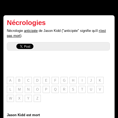
Nécrologies
Nécrologie
anticipée
de Jason Kidd ("anticipée" signifie qu'il
n'est
pas mort
).
A
B
C
D
E
F
G
H
I
J
K
L
M
N
O
P
Q
R
S
T
U
V
W
X
Y
Z
Jason Kidd est mort