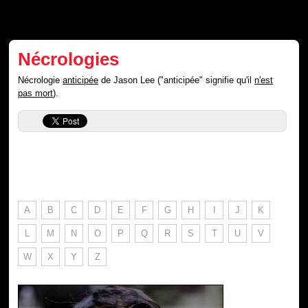
Nécrologies
Nécrologie
anticipée
de Jason Lee ("anticipée" signifie qu'il
n'est
pas mort
).
A
B
C
D
E
F
G
H
I
J
K
L
M
N
O
P
Q
R
S
T
U
V
W
X
Y
Z