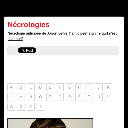
Nécrologies
Nécrologie
anticipée
de Jason Lewis ("anticipée" signifie qu'il
n'est
pas mort
).
A
B
C
D
E
F
G
H
I
J
K
L
M
N
O
P
Q
R
S
T
U
V
W
X
Y
Z