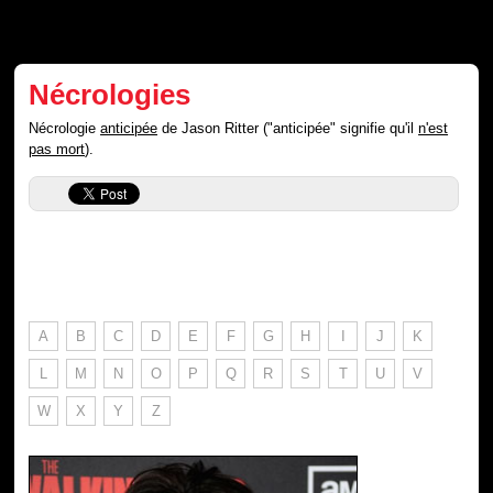
Nécrologies
Nécrologie
anticipée
de Jason Ritter ("anticipée" signifie qu'il
n'est
pas mort
).
A
B
C
D
E
F
G
H
I
J
K
L
M
N
O
P
Q
R
S
T
U
V
W
X
Y
Z