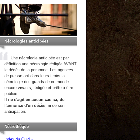
Nécrologies anticipées
Une nécrologie anticipée est par
définition une nécrologie rédigée AVANT
le décès de la personne. Les agences
de presse ont dans leurs tiroirs la
nécrologie des grands de ce monde
encore vivants, rédigée et prête à être
publiée.
Il ne s'agit en aucun cas ici, de
l'annonce d'un décès
, ni de son
anticipation.
Nécrothèque
Index du Quid »