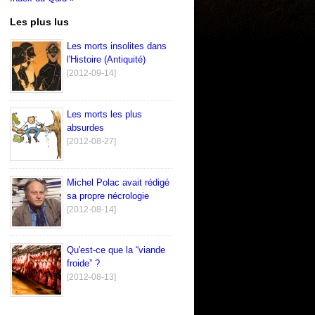
Les plus lus
Les morts insolites dans
l'Histoire (Antiquité)
[2012-09-14]
Les morts les plus
absurdes
[2012-08-27]
Michel Polac avait rédigé
sa propre nécrologie
[2012-08-14]
Qu'est-ce que la “viande
froide” ?
[2012-08-13]