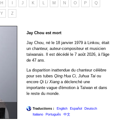
H
I
J
K
L
M
N
O
P
Q
Y
Z
Jay Chou est mort
Jay Chou, né le 18 janvier 1979 à Linkou, était
un chanteur, auteur-compositeur et musicien
taïwanais. Il est décédé le 7 août 2026, à l'âge
de 47 ans.
La disparition inattendue du chanteur célèbre
pour ses tubes
Qing Hua Ci
,
Juhua Tai
ou
encore
Qi Li Xiang
a déclenché une
importante vague d'émotion à Taïwan et dans
le reste du monde.
Traductions :
English
Español
Deutsch
Italiano
Português
中文