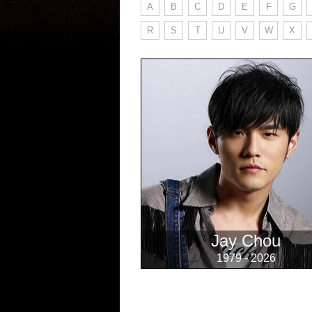
A
B
C
D
E
F
G
R
S
T
U
V
W
X
Jay Chou
1979 - 2026