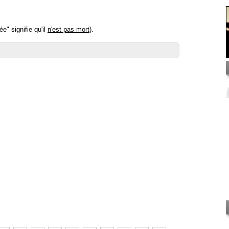
e" signifie qu'il
n'est pas mort
).