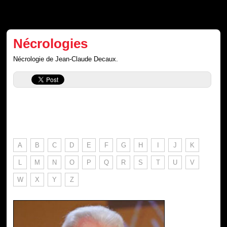
Nécrologies
Nécrologie de Jean-Claude Decaux.
A
B
C
D
E
F
G
H
I
J
K
L
M
N
O
P
Q
R
S
T
U
V
W
X
Y
Z