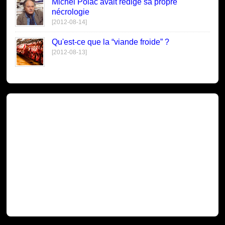
Michel Polac avait rédigé sa propre
nécrologie
[2012-08-14]
Qu'est-ce que la “viande froide” ?
[2012-08-13]