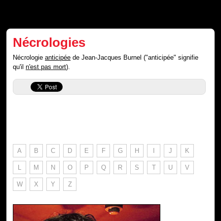
Nécrologies
Nécrologie
anticipée
de Jean-Jacques Burnel ("anticipée" signifie
qu'il
n'est pas mort
).
A
B
C
D
E
F
G
H
I
J
K
L
M
N
O
P
Q
R
S
T
U
V
W
X
Y
Z