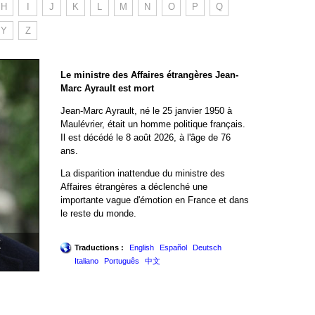
H
I
J
K
L
M
N
O
P
Q
Y
Z
Le ministre des Affaires étrangères Jean-
Marc Ayrault est mort
Jean-Marc Ayrault, né le 25 janvier 1950 à
Maulévrier, était un homme politique français.
Il est décédé le 8 août 2026, à l'âge de 76
ans.
La disparition inattendue du ministre des
Affaires étrangères a déclenché une
importante vague d'émotion en France et dans
le reste du monde.
t
Traductions :
English
Español
Deutsch
Italiano
Português
中文