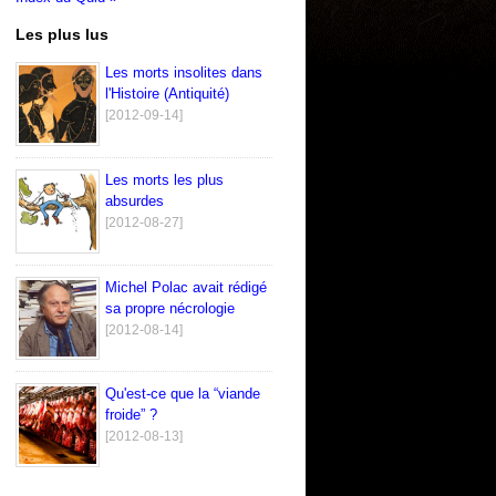
Les plus lus
Les morts insolites dans
l'Histoire (Antiquité)
[2012-09-14]
Les morts les plus
absurdes
[2012-08-27]
Michel Polac avait rédigé
sa propre nécrologie
[2012-08-14]
Qu'est-ce que la “viande
froide” ?
[2012-08-13]