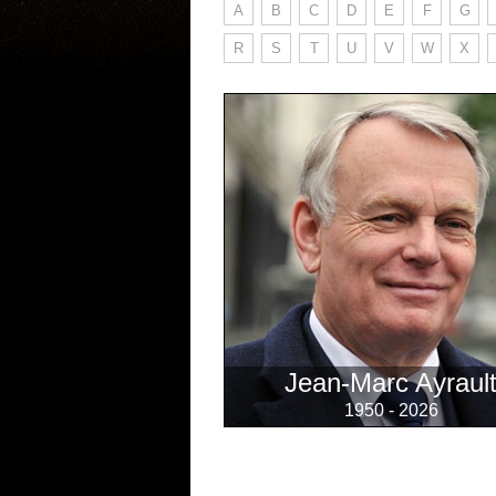
A
B
C
D
E
F
G
R
S
T
U
V
W
X
Jean-Marc Ayraul
1950 - 2026