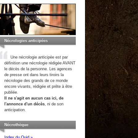
Nécrologies anticipées
Une nécrologie anticipée est par
définition une nécrologie rédigée AVANT
le décès de la personne. Les agences
de presse ont dans leurs tiroirs la
nécrologie des grands de ce monde
encore vivants, rédigée et prête à être
publiée.
Il ne s'agit en aucun cas ici, de
l'annonce d'un décès
, ni de son
anticipation.
Nécrothèque
Index du Quid »