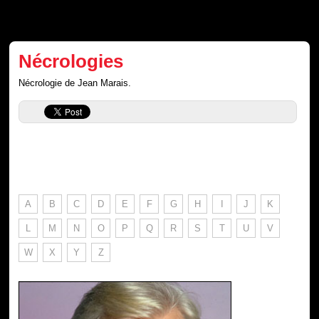
Nécrologies
Nécrologie de Jean Marais.
A
B
C
D
E
F
G
H
I
J
K
L
M
N
O
P
Q
R
S
T
U
V
W
X
Y
Z