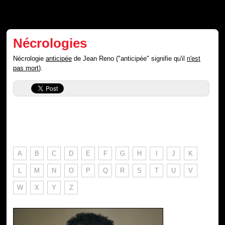
Nécrologies
Nécrologie
anticipée
de Jean Reno ("anticipée" signifie qu'il
n'est
pas mort
).
A
B
C
D
E
F
G
H
I
J
K
L
M
N
O
P
Q
R
S
T
U
V
W
X
Y
Z