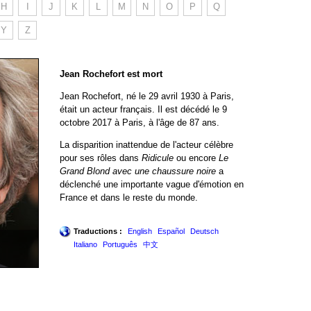
H
I
J
K
L
M
N
O
P
Q
Y
Z
Jean Rochefort est mort
Jean Rochefort, né le 29 avril 1930 à Paris,
était un acteur français. Il est décédé le 9
octobre 2017 à Paris, à l'âge de 87 ans.
La disparition inattendue de l'acteur célèbre
pour ses rôles dans
Ridicule
ou encore
Le
Grand Blond avec une chaussure noire
a
déclenché une importante vague d'émotion en
France et dans le reste du monde.
Traductions :
English
Español
Deutsch
Italiano
Português
中文