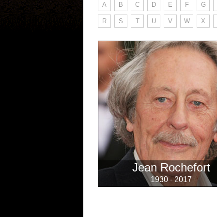
A
B
C
D
E
F
G
R
S
T
U
V
W
X
Jean Rochefort
1930 - 2017