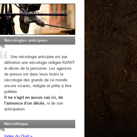
Nécrologies anticipées
Une nécrologie anticipée est par
définition une nécrologie rédigée AVANT
le décès de la personne. Les agences
de presse ont dans leurs tiroirs la
nécrologie des grands de ce monde
encore vivants, rédigée et prête à être
publiée.
Il ne s'agit en aucun cas ici, de
l'annonce d'un décès
, ni de son
anticipation.
Nécrothèque
Index du Quid »