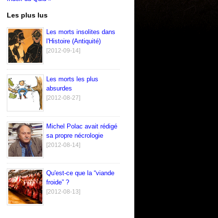
Les plus lus
Les morts insolites dans
l'Histoire (Antiquité)
[2012-09-14]
Les morts les plus
absurdes
[2012-08-27]
Michel Polac avait rédigé
sa propre nécrologie
[2012-08-14]
Qu'est-ce que la “viande
froide” ?
[2012-08-13]