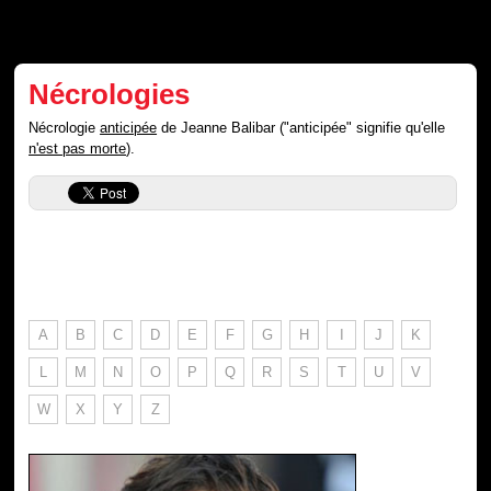
Nécrologies
Nécrologie
anticipée
de Jeanne Balibar ("anticipée" signifie qu'elle
n'est pas morte
).
A
B
C
D
E
F
G
H
I
J
K
L
M
N
O
P
Q
R
S
T
U
V
W
X
Y
Z