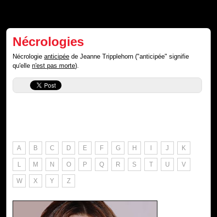
Nécrologies
Nécrologie
anticipée
de Jeanne Tripplehorn ("anticipée" signifie
qu'elle
n'est pas morte
).
A
B
C
D
E
F
G
H
I
J
K
L
M
N
O
P
Q
R
S
T
U
V
W
X
Y
Z