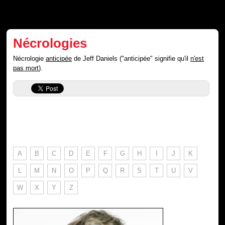
Nécrologies
Nécrologie
anticipée
de Jeff Daniels ("anticipée" signifie qu'il
n'est
pas mort
).
A
B
C
D
E
F
G
H
I
J
K
L
M
N
O
P
Q
R
S
T
U
V
W
X
Y
Z