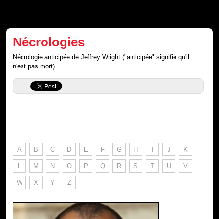
Nécrologies
Nécrologie
anticipée
de Jeffrey Wright ("anticipée" signifie qu'il
n'est pas mort
).
A
B
C
D
E
F
G
H
I
J
K
L
M
N
O
P
Q
R
S
T
U
V
W
X
Y
Z