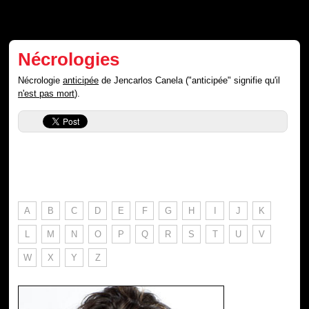
Nécrologies
Nécrologie
anticipée
de Jencarlos Canela ("anticipée" signifie qu'il
n'est pas mort
).
A
B
C
D
E
F
G
H
I
J
K
L
M
N
O
P
Q
R
S
T
U
V
W
X
Y
Z