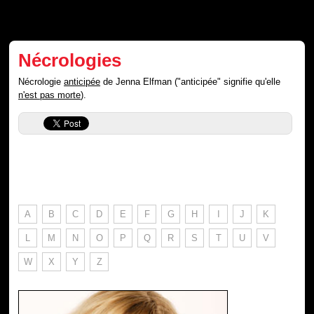
Nécrologies
Nécrologie
anticipée
de Jenna Elfman ("anticipée" signifie qu'elle
n'est pas morte
).
A
B
C
D
E
F
G
H
I
J
K
L
M
N
O
P
Q
R
S
T
U
V
W
X
Y
Z