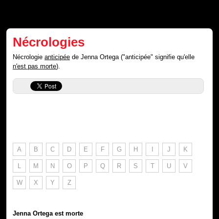
Nécrologies
Nécrologie
anticipée
de Jenna Ortega ("anticipée" signifie qu'elle
n'est pas morte
).
A
B
C
D
E
F
G
H
I
J
K
L
M
N
O
P
Q
R
S
T
U
V
W
X
Y
Z
Jenna Ortega est morte