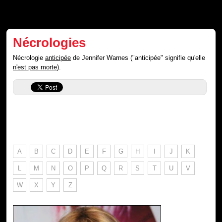
Nécrologies
Nécrologie
anticipée
de Jennifer Warnes ("anticipée" signifie qu'elle
n'est pas morte
).
A
B
C
D
E
F
G
H
I
J
K
L
M
N
O
P
Q
R
S
T
U
V
W
X
Y
Z