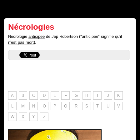
Nécrologies
Nécrologie
anticipée
de Jep Robertson ("anticipée" signifie qu'il
n'est pas mort
).
A
B
C
D
E
F
G
H
I
J
K
L
M
N
O
P
Q
R
S
T
U
V
W
X
Y
Z