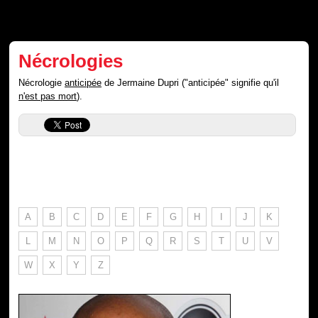
Nécrologies
Nécrologie
anticipée
de Jermaine Dupri ("anticipée" signifie qu'il
n'est pas mort
).
A
B
C
D
E
F
G
H
I
J
K
L
M
N
O
P
Q
R
S
T
U
V
W
X
Y
Z