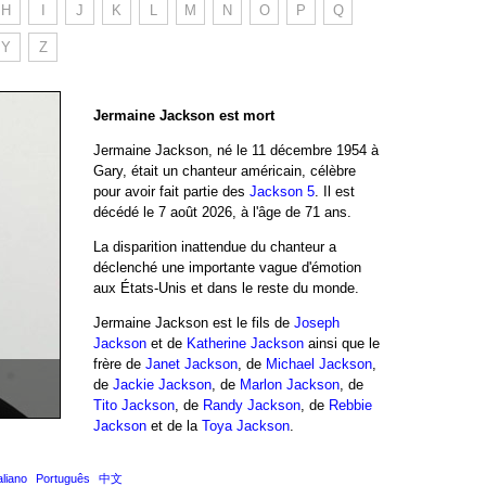
H
I
J
K
L
M
N
O
P
Q
Y
Z
Jermaine Jackson est mort
Jermaine Jackson, né le 11 décembre 1954 à
Gary, était un chanteur américain, célèbre
pour avoir fait partie des
Jackson 5
. Il est
décédé le 7 août 2026, à l'âge de 71 ans.
La disparition inattendue du chanteur a
déclenché une importante vague d'émotion
aux États-Unis et dans le reste du monde.
Jermaine Jackson est le fils de
Joseph
Jackson
et de
Katherine Jackson
ainsi que le
frère de
Janet Jackson
, de
Michael Jackson
,
n
de
Jackie Jackson
, de
Marlon Jackson
, de
Tito Jackson
, de
Randy Jackson
, de
Rebbie
Jackson
et de la
Toya Jackson
.
aliano
Português
中文