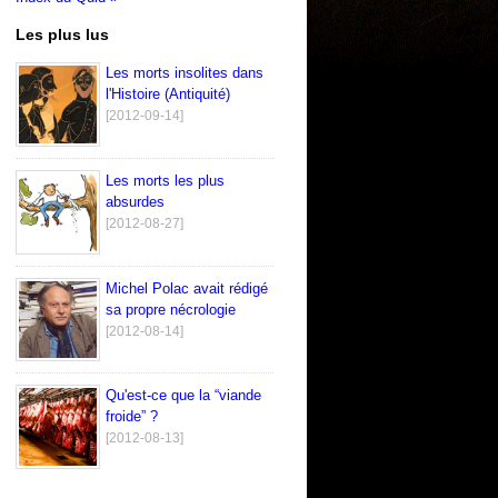
Les plus lus
Les morts insolites dans
l'Histoire (Antiquité)
[2012-09-14]
Les morts les plus
absurdes
[2012-08-27]
Michel Polac avait rédigé
sa propre nécrologie
[2012-08-14]
Qu'est-ce que la “viande
froide” ?
[2012-08-13]