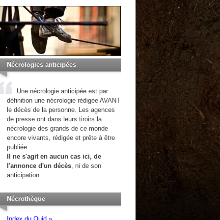
Nécrologies anticipées
Une nécrologie anticipée est par
définition une nécrologie rédigée AVANT
le décès de la personne. Les agences
de presse ont dans leurs tiroirs la
nécrologie des grands de ce monde
encore vivants, rédigée et prête à être
publiée.
Il ne s'agit en aucun cas ici, de
l'annonce d'un décès
, ni de son
anticipation.
Nécrothèque
Index du Quid »