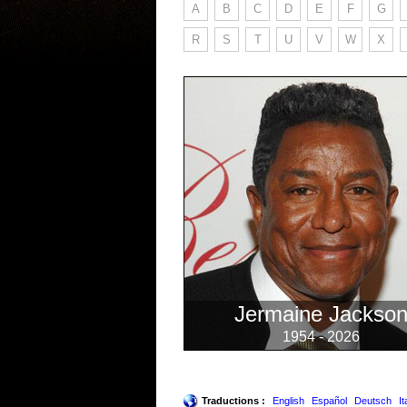
A
B
C
D
E
F
G
R
S
T
U
V
W
X
Jermaine Jackso
1954 - 2026
Traductions :
English
Español
Deutsch
It