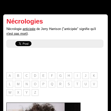
Nécrologies
Nécrologie
anticipée
de Jerry Harrison ("anticipée" signifie qu'il
n'est pas mort
).
A
B
C
D
E
F
G
H
I
J
K
L
M
N
O
P
Q
R
S
T
U
V
W
X
Y
Z