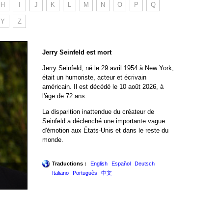
H
I
J
K
L
M
N
O
P
Q
Y
Z
Jerry Seinfeld est mort
Jerry Seinfeld, né le 29 avril 1954 à New York,
était un humoriste, acteur et écrivain
américain. Il est décédé le 10 août 2026, à
l'âge de 72 ans.
La disparition inattendue du créateur de
Seinfeld a déclenché une importante vague
d'émotion aux États-Unis et dans le reste du
monde.
Traductions :
English
Español
Deutsch
Italiano
Português
中文