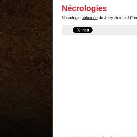
Nécrologies
Nécrologie
anticipée
de Jerry Seinfeld ("ant