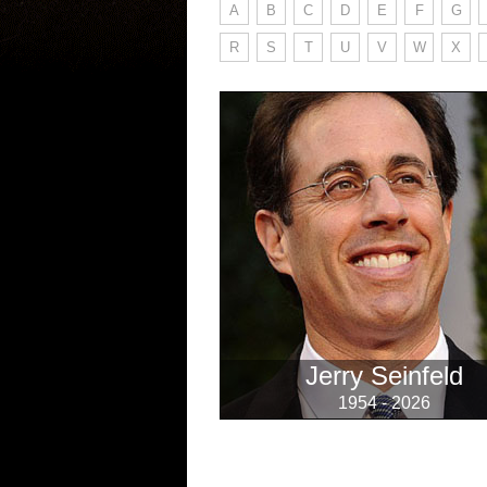
A
B
C
D
E
F
G
R
S
T
U
V
W
X
Jerry Seinfeld
1954 - 2026