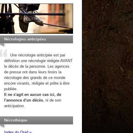
Nécrologies anticipées
Une nécrologie anticipée est par
définition une nécrologie rédigée AVANT
le décès de la personne. Les agences
de presse ont dans leurs tiroirs la
nécrologie des grands de ce monde
encore vivants, rédigée et prête à être
publiée.
Il ne s'agit en aucun cas ici, de
l'annonce d'un décès
, ni de son
anticipation.
Nécrothèque
Index du Quid »