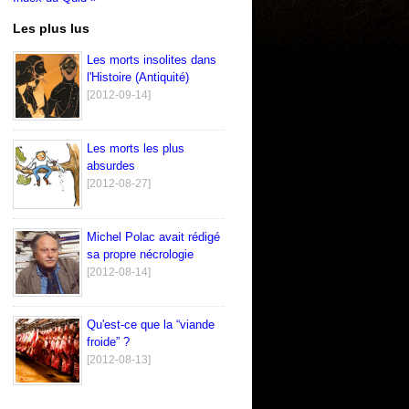
Les plus lus
Les morts insolites dans
l'Histoire (Antiquité)
[2012-09-14]
Les morts les plus
absurdes
[2012-08-27]
Michel Polac avait rédigé
sa propre nécrologie
[2012-08-14]
Qu'est-ce que la “viande
froide” ?
[2012-08-13]