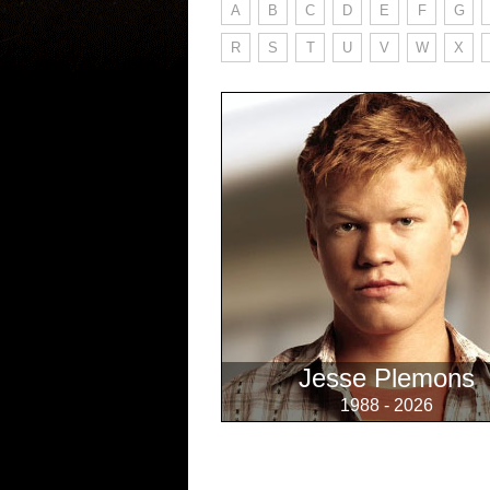
A
B
C
D
E
F
G
R
S
T
U
V
W
X
Jesse Plemons
1988 - 2026