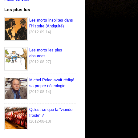
Les plus lus
Les morts insolites dans
l'Histoire (Antiquité)
[2012-09-14]
Les morts les plus
absurdes
[2012-08-27]
Michel Polac avait rédigé
sa propre nécrologie
[2012-08-14]
Qu'est-ce que la “viande
froide” ?
[2012-08-13]