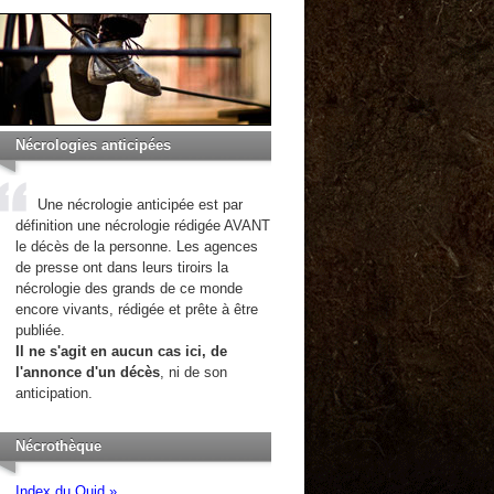
Nécrologies anticipées
Une nécrologie anticipée est par
définition une nécrologie rédigée AVANT
le décès de la personne. Les agences
de presse ont dans leurs tiroirs la
nécrologie des grands de ce monde
encore vivants, rédigée et prête à être
publiée.
Il ne s'agit en aucun cas ici, de
l'annonce d'un décès
, ni de son
anticipation.
Nécrothèque
Index du Quid »