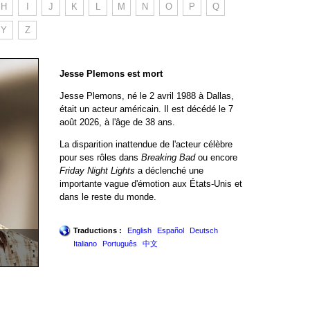
H
I
J
K
L
M
N
O
P
Q
Y
Z
Jesse Plemons est mort
Jesse Plemons, né le 2 avril 1988 à Dallas,
était un acteur américain. Il est décédé le 7
août 2026, à l'âge de 38 ans.
La disparition inattendue de l'acteur célèbre
pour ses rôles dans
Breaking Bad
ou encore
Friday Night Lights
a déclenché une
importante vague d'émotion aux États-Unis et
dans le reste du monde.
Traductions :
English
Español
Deutsch
Italiano
Português
中文