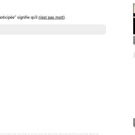
icipée" signifie qu'il
n'est pas mort
).