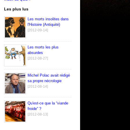
Les plus lus
Les morts insolites dans
l'Histoire (Antiquité)
[2012-09-14]
Les morts les plus
absurdes
[2012-08-27]
Michel Polac avait rédigé
sa propre nécrologie
[2012-08-14]
Qu'est-ce que la “viande
froide” ?
[2012-08-13]