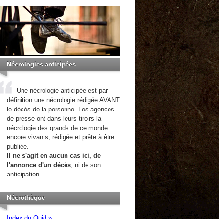
Nécrologies anticipées
Une nécrologie anticipée est par
définition une nécrologie rédigée AVANT
le décès de la personne. Les agences
de presse ont dans leurs tiroirs la
nécrologie des grands de ce monde
encore vivants, rédigée et prête à être
publiée.
Il ne s'agit en aucun cas ici, de
l'annonce d'un décès
, ni de son
anticipation.
Nécrothèque
Index du Quid »