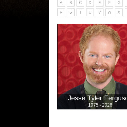
A
B
C
D
E
F
G
R
S
T
U
V
W
X
Jesse Tyler Fergus
1975 - 2026