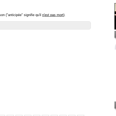
n ("anticipée" signifie qu'il
n'est pas mort
).