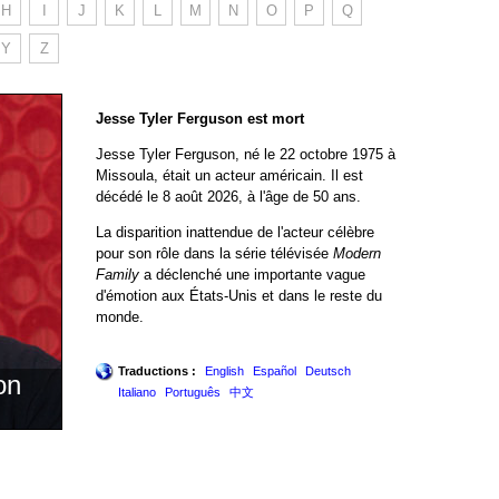
H
I
J
K
L
M
N
O
P
Q
Y
Z
Jesse Tyler Ferguson est mort
Jesse Tyler Ferguson, né le 22 octobre 1975 à
Missoula, était un acteur américain. Il est
décédé le 8 août 2026, à l'âge de 50 ans.
La disparition inattendue de l'acteur célèbre
pour son rôle dans la série télévisée
Modern
Family
a déclenché une importante vague
d'émotion aux États-Unis et dans le reste du
monde.
Traductions :
English
Español
Deutsch
on
Italiano
Português
中文