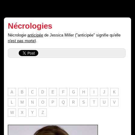
Nécrologies
Nécrologie
anticipée
de Jessica Miller ("anticipée" signifie qu'elle
n'est pas morte
).
A
B
C
D
E
F
G
H
I
J
K
L
M
N
O
P
Q
R
S
T
U
V
W
X
Y
Z