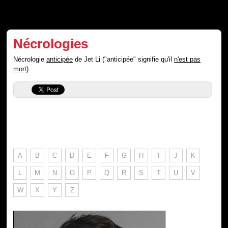
Nécrologies
Nécrologie
anticipée
de Jet Li ("anticipée" signifie qu'il
n'est pas
mort
).
A
B
C
D
E
F
G
H
I
J
K
L
M
N
O
P
Q
R
S
T
U
V
W
X
Y
Z