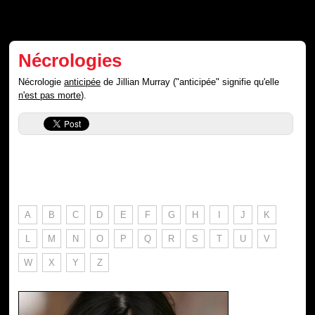
Nécrologies
Nécrologie
anticipée
de Jillian Murray ("anticipée" signifie qu'elle
n'est pas morte
).
A
B
C
D
E
F
G
H
I
J
K
L
M
N
O
P
Q
R
S
T
U
V
W
X
Y
Z