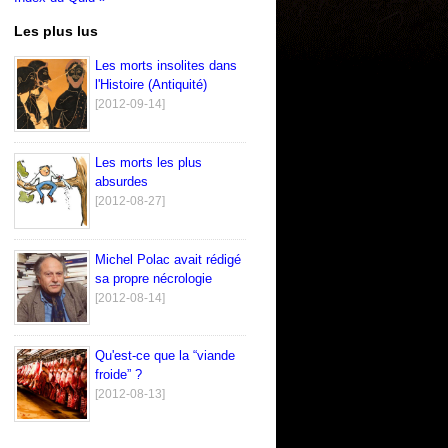
Les plus lus
Les morts insolites dans
l'Histoire (Antiquité)
[2012-09-14]
Les morts les plus
absurdes
[2012-08-27]
Michel Polac avait rédigé
sa propre nécrologie
[2012-08-14]
Qu'est-ce que la “viande
froide” ?
[2012-08-13]