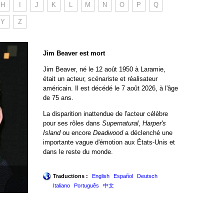
H
I
J
K
L
M
N
O
P
Q
Y
Z
Jim Beaver est mort
Jim Beaver, né le 12 août 1950 à Laramie,
était un acteur, scénariste et réalisateur
américain. Il est décédé le 7 août 2026, à l'âge
de 75 ans.
La disparition inattendue de l'acteur célèbre
pour ses rôles dans
Supernatural
,
Harper's
Island
ou encore
Deadwood
a déclenché une
importante vague d'émotion aux États-Unis et
dans le reste du monde.
Traductions :
English
Español
Deutsch
Italiano
Português
中文