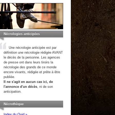
Nécrologies anticipées
Une nécrologie anticipée est par
définition une nécrologie rédigée AVANT
le décès de la personne. Les agences
de presse ont dans leurs tiroirs la
nécrologie des grands de ce monde
encore vivants, rédigée et prête à être
publiée.
Il ne s'agit en aucun cas ici, de
l'annonce d'un décès
, ni de son
anticipation.
Nécrothèque
Index du Quid »