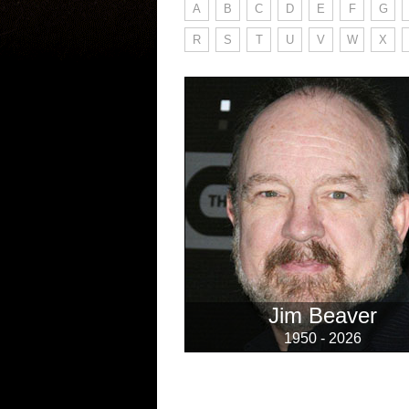
A
B
C
D
E
F
G
R
S
T
U
V
W
X
Jim Beaver
1950 - 2026