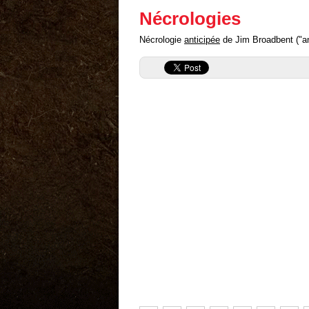
Nécrologies
Nécrologie
anticipée
de Jim Broadbent ("ant