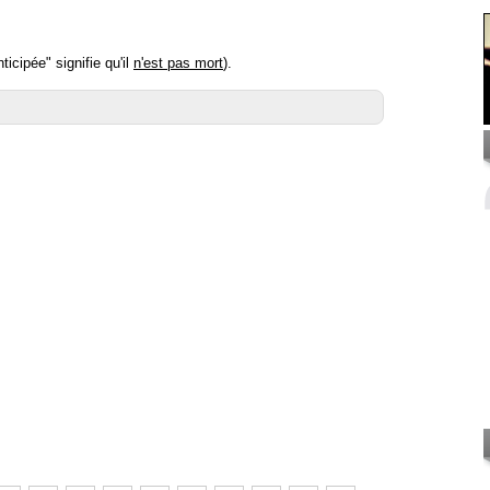
icipée" signifie qu'il
n'est pas mort
).