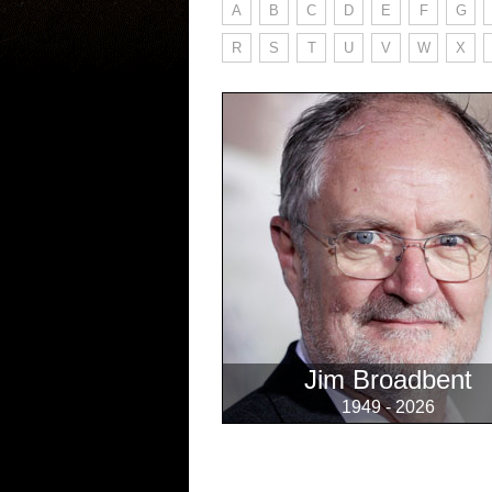
A
B
C
D
E
F
G
R
S
T
U
V
W
X
Jim Broadbent
1949 - 2026