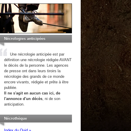
Nécrologies anticipées
Une nécrologie anticipée est par
définition une nécrologie rédigée AVANT
le décès de la personne. Les agences
de presse ont dans leurs tiroirs la
nécrologie des grands de ce monde
encore vivants, rédigée et prête à être
publiée.
Il ne s'agit en aucun cas ici, de
l'annonce d'un décès
, ni de son
anticipation.
Nécrothèque
Index du Quid »