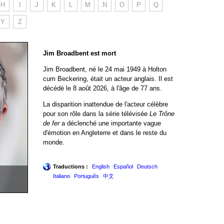
H
I
J
K
L
M
N
O
P
Q
Y
Z
Jim Broadbent est mort
Jim Broadbent, né le 24 mai 1949 à Holton
cum Beckering, était un acteur anglais. Il est
décédé le 8 août 2026, à l'âge de 77 ans.
La disparition inattendue de l'acteur célèbre
pour son rôle dans la série télévisée
Le Trône
de fer
a déclenché une importante vague
d'émotion en Angleterre et dans le reste du
monde.
Traductions :
English
Español
Deutsch
Italiano
Português
中文