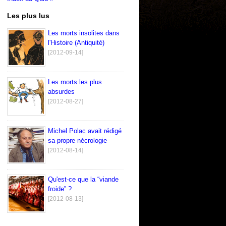
Les plus lus
Les morts insolites dans
l'Histoire (Antiquité)
[2012-09-14]
Les morts les plus
absurdes
[2012-08-27]
Michel Polac avait rédigé
sa propre nécrologie
[2012-08-14]
Qu'est-ce que la “viande
froide” ?
[2012-08-13]