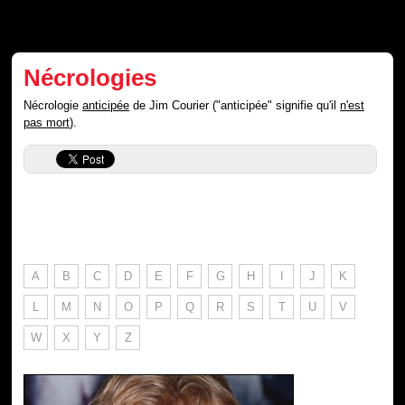
Nécrologies
Nécrologie
anticipée
de Jim Courier ("anticipée" signifie qu'il
n'est
pas mort
).
A
B
C
D
E
F
G
H
I
J
K
L
M
N
O
P
Q
R
S
T
U
V
W
X
Y
Z