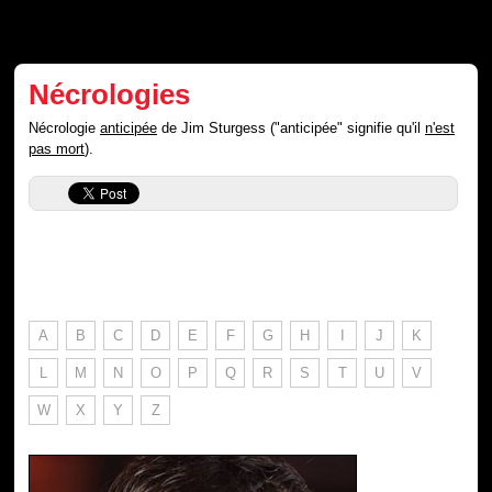
Nécrologies
Nécrologie
anticipée
de Jim Sturgess ("anticipée" signifie qu'il
n'est
pas mort
).
A
B
C
D
E
F
G
H
I
J
K
L
M
N
O
P
Q
R
S
T
U
V
W
X
Y
Z