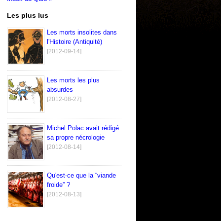
Les plus lus
Les morts insolites dans
l'Histoire (Antiquité)
[2012-09-14]
Les morts les plus
absurdes
[2012-08-27]
Michel Polac avait rédigé
sa propre nécrologie
[2012-08-14]
Qu'est-ce que la “viande
froide” ?
[2012-08-13]