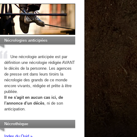
Nécrologies anticipées
Une nécrologie anticipée est par
définition une nécrologie rédigée AVANT
le décès de la personne. Les agences
de presse ont dans leurs tiroirs la
nécrologie des grands de ce monde
encore vivants, rédigée et prête à être
publiée.
Il ne s'agit en aucun cas ici, de
l'annonce d'un décès
, ni de son
anticipation.
Nécrothèque
Index du Quid »