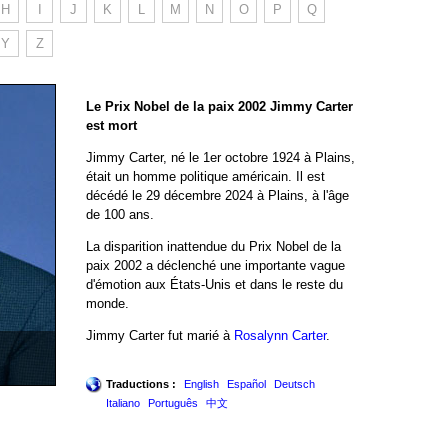
H
I
J
K
L
M
N
O
P
Q
Y
Z
Le Prix Nobel de la paix 2002 Jimmy Carter
est mort
Jimmy Carter, né le 1er octobre 1924 à Plains,
était un homme politique américain. Il est
décédé le 29 décembre 2024 à Plains, à l'âge
de 100 ans.
La disparition inattendue du Prix Nobel de la
paix 2002 a déclenché une importante vague
d'émotion aux États-Unis et dans le reste du
monde.
Jimmy Carter fut marié à
Rosalynn Carter
.
Traductions :
English
Español
Deutsch
Italiano
Português
中文