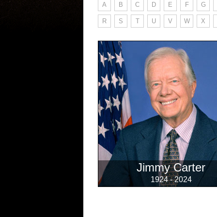
A
B
C
D
E
F
G
R
S
T
U
V
W
X
Jimmy Carter
1924 - 2024